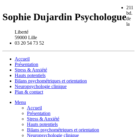
211
bd.
Sophie Dujardin Psychologue
de
la
Liberté
59000 Lille
03 20 54 73 52
Accueil
Présentation
Stress & Anxiété
Hauts potentiels
Bilans psychométriques et orientation
Neuropsychologie clinique
Plan & contact
Menu
Accueil
Présentation
Stress & Anxiété
Hauts potentiels
Bilans psychométriques et orientation
Neuropsychologie clinique