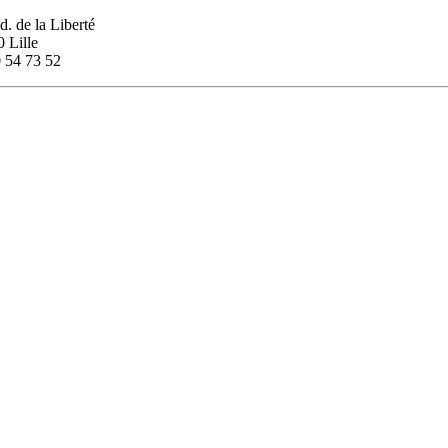
d. de la Liberté
 Lille
 54 73 52